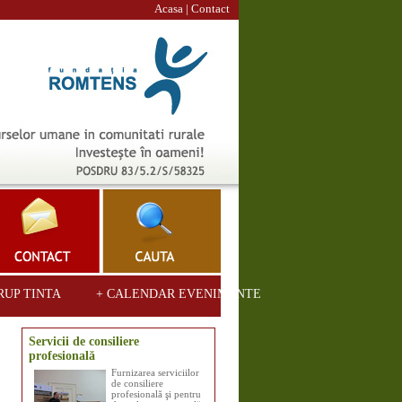
Acasa
|
Contact
RUP TINTA
+ CALENDAR EVENIMENTE
Servicii de consiliere
profesională
Furnizarea serviciilor
de consiliere
profesională şi pentru