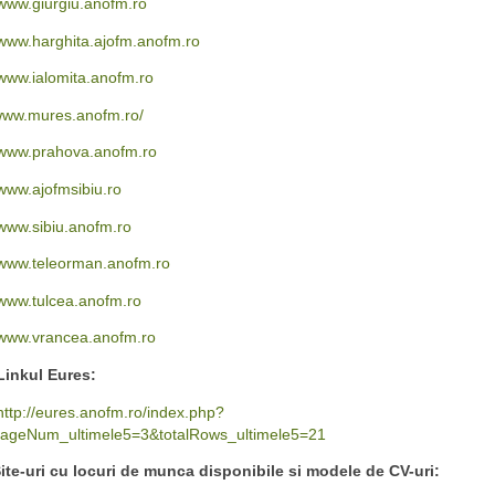
www.giurgiu.anofm.ro
www.harghita.ajofm.anofm.ro
www.ialomita.anofm.ro
ww.mures.anofm.ro/
www.prahova.anofm.ro
www.ajofmsibiu.ro
www.sibiu.anofm.ro
www.teleorman.anofm.ro
www.tulcea.anofm.ro
www.vrancea.anofm.ro
inkul Eures:
http://eures.anofm.ro/index.php?
ageNum_ultimele5=3&totalRows_ultimele5=21
ite-uri cu locuri de munca disponibile si modele de CV-uri: