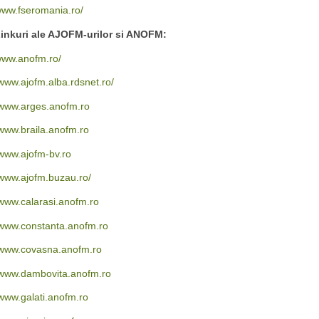
ww.fseromania.ro/
inkuri ale AJOFM-urilor si ANOFM:
ww.anofm.ro/
www.ajofm.alba.rdsnet.ro/
www.arges.anofm.ro
www.braila.anofm.ro
www.ajofm-bv.ro
www.ajofm.buzau.ro/
www.calarasi.anofm.ro
www.constanta.anofm.ro
www.covasna.anofm.ro
www.dambovita.anofm.ro
www.galati.anofm.ro