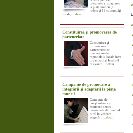
integrarea şi adaptarea
w
la piaţa muncii (19
judeţe şi 19 comunităţi
L
rurale)
...detalii
w
Constituirea şi promovarea de
parteneriate
Constituirea şi
promovarea
parteneriatelor
interregionale,
regionale şi locale între
organizaţii şi instituţii
relevante
...detalii
Campanie de promovare a
integrării şi adaptării la piaţa
muncii
Campanie de
conştientizare şi
motivare pentru
persoanele din mediul
rural în vederea
asigurării
...detalii