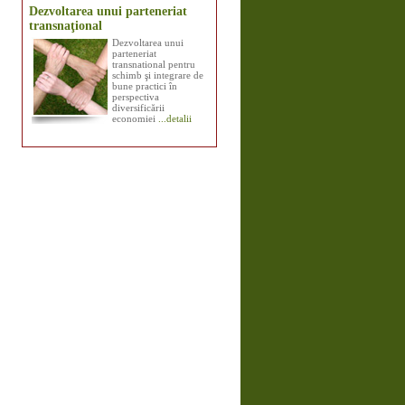
Dezvoltarea unui parteneriat
transnaţional
Dezvoltarea unui
parteneriat
transnational pentru
schimb şi integrare de
bune practici în
perspectiva
diversificării
economiei
...detalii