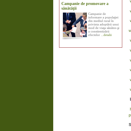
Campanie de promovare a
sănătăţii
Campanie de
informare a populaţiei
din mediul rural în
privinta adoptării unui
mod de viaţa sănătos şi
w
a constientizării
efectelor
...detalii
L
p
S