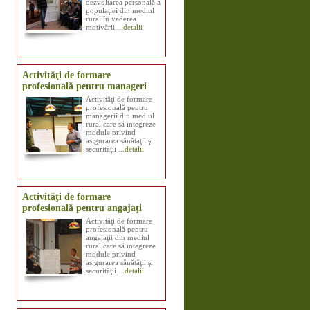
dezvoltarea personală a
populaţiei din mediul
rural în vederea
motivării
...detalii
Activităţi de formare
profesională pentru manageri
Activităţi de formare
profesională pentru
managerii din mediul
rural care să integreze
module privind
asigurarea sănătaţii şi
securităţii
...detalii
Activităţi de formare
profesională pentru angajaţi
Activităţi de formare
profesională pentru
angajaţii din mediul
rural care să integreze
module privind
asigurarea sănătăţii şi
securităţii
...detalii