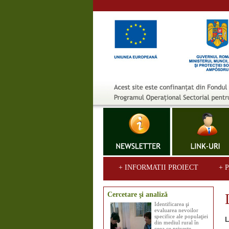
+ INFORMATII PROIECT
+ 
Cercetare şi analiză
Identificarea şi
evaluarea nevoilor
specifice ale populaţiei
L
din mediul rural în
ceea ce priveşte