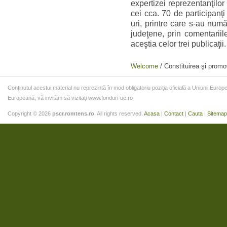
expertizei reprezentanţilor 
cei cca. 70 de participanţi
uri, printre care s-au numă
judeţene, prin comentariil
aceştia celor trei publicaţi
Welcome
/
Constituirea şi promo
Conţinutul acestui material nu reprezintă în mod obligatoriu poziţia oficială a Uniunii Eur
Europeană, vă invităm să vizitaţi www.fonduri-ue.ro
Copyright © 2026
pscr.romtens.ro
. All rights reserved.
Acasa
|
Contact
|
Cauta
|
Sitemap