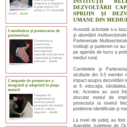
INSTITUŢII RE
integrarea şi adaptarea
DEZVOLTĂRII CAP
la piaţa muncii (19
judeţe şi 19 comunităţi
SPRIJIN ŞI DEZ
rurale)
...detalii
UMANE DIN MEDIU
Această activitate s-a baza
Constituirea şi promovarea de
şi abordării multisectorial
parteneriate
Parteneriate Multisectoria
Constituirea şi
promovarea
instituţii şi parteneri ce a
parteneriatelor
interregionale,
pe agenda de lucru a prob
regionale şi locale între
mediul rural.
organizaţii şi instituţii
relevante
...detalii
Comitetele şi Parteneria
alcătuite din 3-5 membri r
impact asupra dezvoltării 
Campanie de promovare a
integrării şi adaptării la piaţa
ar fi: educaţia, sănătatea,
muncii
etc. Acestea au avut înt
Campanie de
discutat modul de imple
conştientizare şi
motivare pentru
proiectului la nivelul fie
persoanele din mediul
probleme identificate şi mo
rural în vederea
asigurării
...detalii
La nivel de judeţ, au fos
Agenţiile Judeţene de Oc