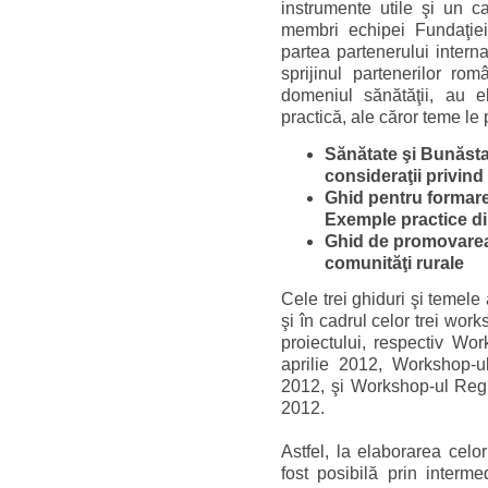
instrumente utile şi un ca
membri echipei Fundaţie
partea partenerului intern
sprijinul partenerilor rom
domeniul sănătăţii, au 
practică, ale căror teme le
Sănătate şi Bunăstar
consideraţii privind 
Ghid pentru formarea
Exemple practice di
Ghid de promovarea 
comunităţi rurale
Cele trei ghiduri şi temel
şi în cadrul celor trei wor
proiectului, respectiv Wo
aprilie 2012, Workshop-u
2012, şi Workshop-ul Regi
2012.
Astfel, la elaborarea celo
fost posibilă prin interme