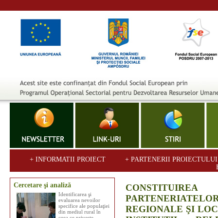
+ INFORMATII PROIECT
+ PARTENERII PROIECTULU
Cercetare şi analiză
CONSTITUIR
Identificarea şi
PARTENERIATE
evaluarea nevoilor
specifice ale populaţiei
REGIONALE ŞI LOC
din mediul rural în
ceea ce priveşte