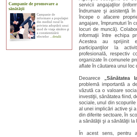
Campanie de promovare a
servicii angajaţilor (infor
sănătăţii
îndrumare şi asistenţă în
Campanie de
începe o afacere proprie
informare a populaţiei
din mediul rural în
angajare, împrumuturi în co
privinta adoptării unui
locuri de muncă). Colabor
mod de viaţa sănătos şi
a constientizării
informaţii între echipa p
efectelor
...detalii
Acestea au sprijinit ec
participanţilor la acti
profesională, respectiv co
organizate în comunele pro
aflate în căutarea unui loc
Deoarece
„Sănătatea l
problemă importantă a dez
văzută ca o valoare social
investiţii, sănătatea fiind,
sociale, unul din scopurile 
al unei implicări active şi a 
din diferite sectoare, în sco
a sănătăţii şi a sănătăţii l
În acest sens, pentru a 