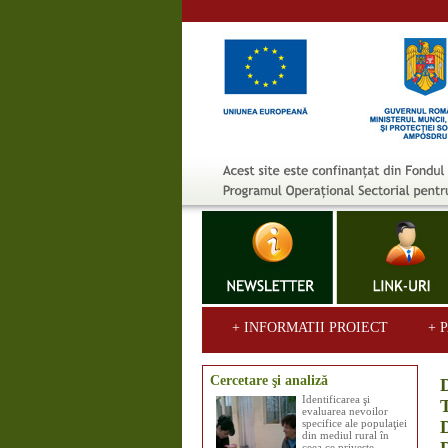
+ INFORMATII PROIECT
+ 
Cercetare şi analiză
Identificarea şi
evaluarea nevoilor
specifice ale populaţiei
din mediul rural în
ceea ce priveşte