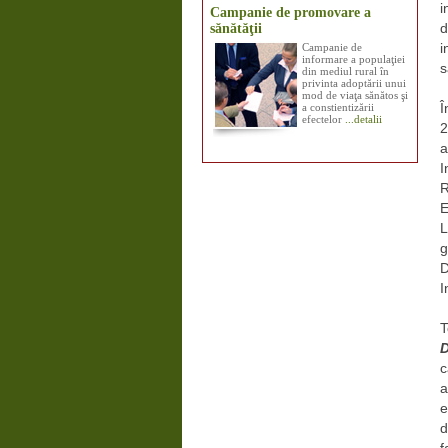
i
Campanie de promovare a
sănătăţii
d
Campanie de
i
informare a populaţiei
s
din mediul rural în
privinta adoptării unui
mod de viaţa sănătos şi
a constientizării
Î
efectelor
...detalii
2
a
I
R
E
L
g
D
I
T
D
c
a
e
d