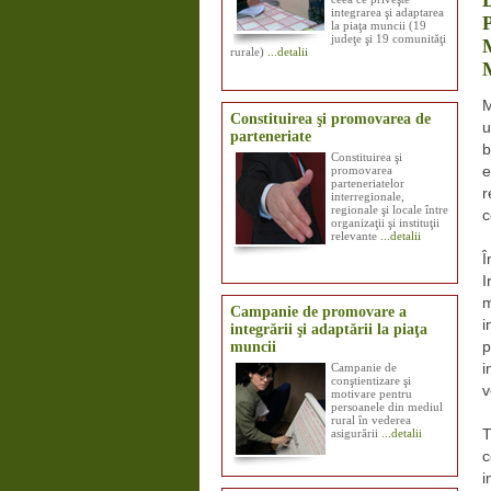
integrarea şi adaptarea
la piaţa muncii (19
judeţe şi 19 comunităţi
rurale)
...detalii
M
Constituirea şi promovarea de
u
parteneriate
b
Constituirea şi
promovarea
e
parteneriatelor
r
interregionale,
regionale şi locale între
c
organizaţii şi instituţii
relevante
...detalii
Î
I
m
Campanie de promovare a
i
integrării şi adaptării la piaţa
muncii
p
Campanie de
i
conştientizare şi
v
motivare pentru
persoanele din mediul
rural în vederea
asigurării
...detalii
T
c
i