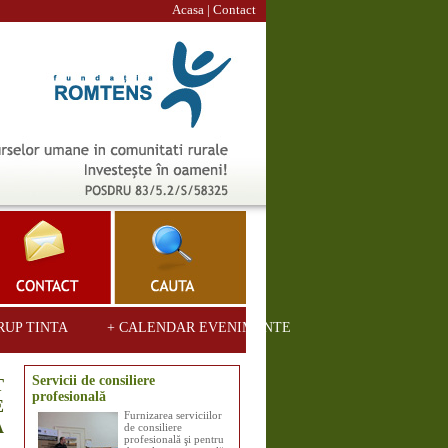
Acasa
|
Contact
RUP TINTA
+ CALENDAR EVENIMENTE
Servicii de consiliere
T
profesională
E
Furnizarea serviciilor
A
de consiliere
profesională şi pentru
,