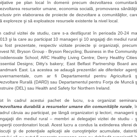
niţiative pe plan local în domenii precum dezvoltarea comunitară
ezvoltarea resurselor umane, economia socială, promovarea sănătăţii
nclusiv prin elaborarea de proiecte de dezvoltare a comunităţilor, car
ă exploreze şi să exploateze resursele existente la nivel local.
n cadrul vizitei de studiu, care s-a desfăşurat în perioada 20-24 ma
013 şi la care au participat 10 manageri şi 10 angajaţi din mediul rural
u fost prezentate, respectiv vizitate proiecte şi organizaţii, precum
nvest NI; Bryson Group - Bryson Recycling; Business in the Community
oddensvale School; ARC Healthy Living Centre; Derry Healthy Cities
ssential Designs; Ditty’s bakery; East Belfast Partnership Board an
andmark East. La acestea se adaugă prezentări ale diferitelor agenţi
uvernamentale, cum ar fi Departamentul pentru Agricultură ş
ezvoltare Rurală (DARD) sau Departamentul pentru Forţa de Muncă ş
nstruire (DEL) sau Health and Safety for Northern Ireland.
ot în cadrul acestui pachet de lucru, s-a organizat seminaru
ezvoltarea durabilă a resurselor umane din comunităţile rurale
, î
adrul căruia au participat, pe lângă organizatori şi lectori, managerii ş
ngajaţii din mediul rural – membri ai delegaţiei vizitei de studiu - ş
xperţii coordonatori locali. Acest lucru a condus la extinderea sferei d
iscuţii şi de potenţiale aplicaţii ale cunoştinţelor acumulate, datorit