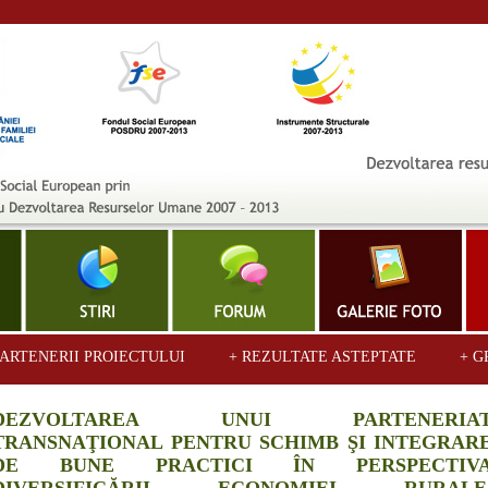
PARTENERII PROIECTULUI
+ REZULTATE ASTEPTATE
+ G
DEZVOLTAREA UNUI PARTENERIA
TRANSNAŢIONAL PENTRU SCHIMB ŞI INTEGRAR
DE BUNE PRACTICI ÎN PERSPECTIV
DIVERSIFICĂRII ECONOMIEI RURALE