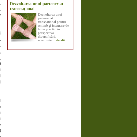
,
Dezvoltarea unui parteneriat
transnaţional
,
Dezvoltarea unui
e
parteneriat
transnational pentru
schimb şi integrare de
bune practici în
perspectiva
i
diversificării
,
economiei
...detalii
:
;
;
d
i
i
i
l
n
i
i
e
ă