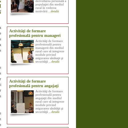
dezvoltarea personală a
populaţiei din mediul
I
rural în vederea
N
motivării
...detalii
a
Activităţi de formare
e
profesională pentru manageri
u
Activităţi de formare
profesională pentru
a
managerii din mediul
e
rural care să integreze
module privind
asigurarea sănătaţii şi
securităţii
...detalii
n
e
r
Activităţi de formare
i
profesională pentru angajaţi
r
Activităţi de formare
profesională pentru
e
angajaţii din mediul
rural care să integreze
module privind
asigurarea sănătăţii şi
securităţii
...detalii
n
n
e