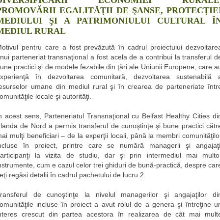
PROMOVĂRII EGALITĂŢII DE ŞANSE, PROTECŢIE
MEDIULUI ŞI A PATRIMONIULUI CULTURAL Î
MEDIUL RURAL
otivul pentru care a fost prevăzută în cadrul proiectului dezvoltare
nui parteneriat transnaţional a fost acela de a contribui la transferul d
une practici şi de modele fezabile din ţări ale Uniunii Europene, care a
xperienţă în dezvoltarea comunitară, dezvoltarea sustenabilă 
esurselor umane din mediul rural şi în crearea de parteneriate într
omunităţile locale şi autorităţi.
n acest sens, Parteneriatul Transnaţional cu Belfast Healthy Cities di
rlanda de Nord a permis transferul de cunoştinţe şi bune practici cătr
ai mulţi beneficiari – de la experţii locali, până la membri comunităţilo
ncluse în proiect, printre care se numără managerii şi angajaţi
articipanţi la vizita de studiu, dar şi prin intermediul mai multo
nstrumente, cum e cazul celor trei ghiduri de bună-practică, despre car
eţi regăsi detalii în cadrul pachetului de lucru 2.
ransferul de cunoştinţe la nivelul managerilor şi angajaţilor di
omunităţile incluse în proiect a avut rolul de a genera şi întreţine u
nteres crescut din partea acestora în realizarea de cât mai mult