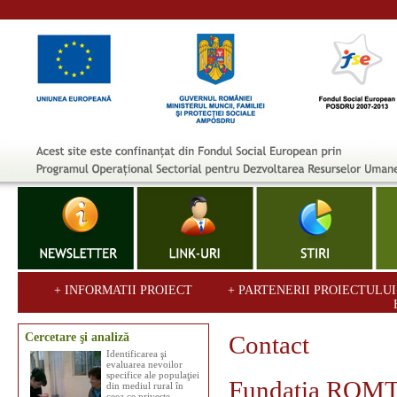
+ INFORMATII PROIECT
+ PARTENERII PROIECTULU
Cercetare şi analiză
Contact
Identificarea şi
evaluarea nevoilor
specifice ale populaţiei
Fundaţia ROM
din mediul rural în
ceea ce priveşte