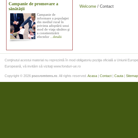
Campanie de promovare a
Welcome
/
Contact
sănătăţii
Campanie de
informare a populaţiei
din mediul rural în
privinta adoptării unui
mod de viaţa sănătos şi
a constientizării
efectelor
...detalii
Conţinutul acestui material nu reprezintă în mod obligatoriu poziţia oficială a Uniunii Eur
Europeană, vă invităm să vizitaţi www.fonduri-ue.ro
Copyright © 2026
pscr.romtens.ro
. All rights reserved.
Acasa
|
Contact
|
Cauta
|
Sitemap