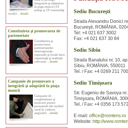
integrarea şi adaptarea
la piaţa muncii (19
Sediu Bucureşti
judeţe şi 19 comunităţi
rurale)
...detalii
Strada Alexandru Donici nr
Bucureşti, ROMÂNIA, 020
Constituirea şi promovarea de
Tel: +4 021 637 3002
parteneriate
Fax: +4 021 637 30 84
Constituirea şi
promovarea
parteneriatelor
Sediu Sibiu
interregionale,
regionale şi locale între
organizaţii şi instituţii
Strada Banatului nr. 10, ap
relevante
...detalii
Sibiu, ROMÂNIA, 550011
Tel. / Fax: +4 0269 211 70
Campanie de promovare a
Sediu Timişoara
integrării şi adaptării la piaţa
muncii
Str. Eugeniu de Savoya nr. 
Campanie de
Timişoara, ROMÂNIA, 30
conştientizare şi
motivare pentru
Tel. / Fax: +4 0356 173 57
persoanele din mediul
rural în vederea
asigurării
...detalii
E-mail:
office@romtens.ro
Website:
http://www.romten