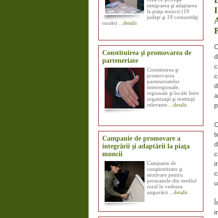
integrarea şi adaptarea
la piaţa muncii (19
judeţe şi 19 comunităţi
rurale)
...detalii
C
Constituirea şi promovarea de
d
parteneriate
c
Constituirea şi
promovarea
c
parteneriatelor
d
interregionale,
regionale şi locale între
a
organizaţii şi instituţii
relevante
...detalii
p
C
t
Campanie de promovare a
d
integrării şi adaptării la piaţa
muncii
c
Campanie de
i
conştientizare şi
c
motivare pentru
persoanele din mediul
u
rural în vederea
asigurării
...detalii
Î
i