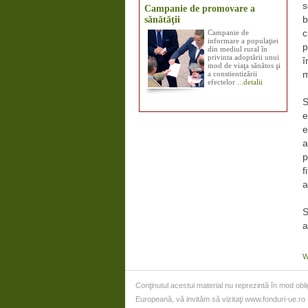
s
Campanie de promovare a
sănătăţii
b
Campanie de
c
informare a populaţiei
p
din mediul rural în
privinta adoptării unui
î
mod de viaţa sănătos şi
a constientizării
m
efectelor
...detalii
S
e
e
a
p
f
a
S
a
W
Conţinutul acestui material nu reprezintă în mod obl
Europeană, vă invităm să vizitaţi www.fonduri-ue.ro