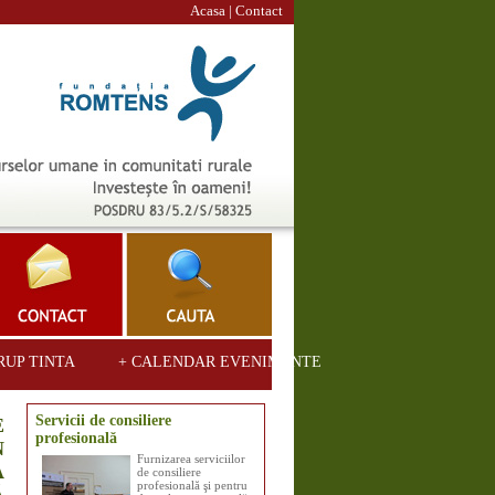
Acasa
|
Contact
RUP TINTA
+ CALENDAR EVENIMENTE
Servicii de consiliere
E
profesională
N
Furnizarea serviciilor
A
de consiliere
profesională şi pentru
Ă