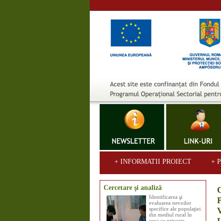
+ INFORMATII PROIECT
+ 
Cercetare şi analiză
Identificarea şi
evaluarea nevoilor
specifice ale populaţiei
din mediul rural în
ceea ce priveşte