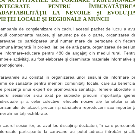
INTEGRATE PENTRU ÎMBUNĂTĂŢIRE
ADAPTABILITĂŢII LA NEVOILE ŞI EVOLUŢI
PIEŢEI LOCALE ŞI REGIONALE A MUNCII
ampania de conştientizare din cadrul acestui pachet de lucru a avu
ouă componente majore, şi anume: pe de o parte, organizarea d
aravane cu participarea unui numar mare de persoane din fiecar
omuna integrată în proiect, iar, pe de altă parte, organizarea de sesiun
e informare-educare pentru 480 de angajaţi din mediul rural. Pentr
mbele activităţi, au fost elaborate şi diseminate materiale informative ş
romoţionale.
aravanele au constat în organizarea unor sesiuni de informare p
eme de sănătate pentru membrii comunităţii locale, care au beneficia
e prezenţa unui expert de promovarea sănătăţii. Temele abordate î
adrul sesiunilor s-au axat pe subiecte precum importanţa igiene
ndividuale şi a celei colective, efectele nocive ale fumatului şi al
onsumului de alcool, precum şi sănătatea reproducerii sau importanţ
nei alimentaţii echilibrate.
n cadrul sesiunilor, au avut loc discuţii şi dezbateri, în care persoanel
nteresate participante la caravane au putut adresa întrebări şi afl