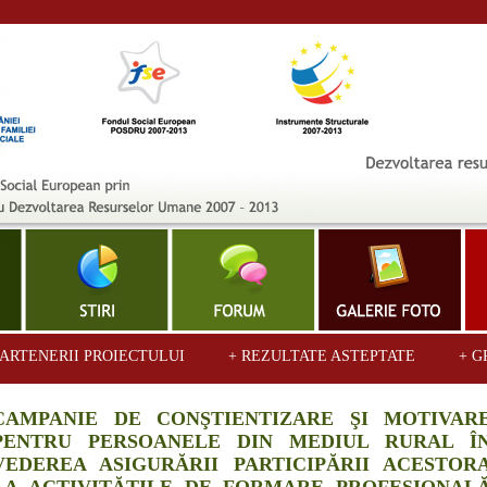
PARTENERII PROIECTULUI
+ REZULTATE ASTEPTATE
+ G
CAMPANIE DE CONŞTIENTIZARE ŞI MOTIVAR
PENTRU PERSOANELE DIN MEDIUL RURAL Î
VEDEREA ASIGURĂRII PARTICIPĂRII ACESTOR
LA ACTIVITĂTILE DE FORMARE PROFESIONAL