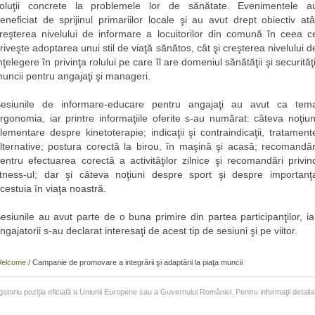
oluţii concrete la problemele lor de sănătate. Evenimentele a
eneficiat de sprijinul primariilor locale şi au avut drept obiectiv atâ
reşterea nivelului de informare a locuitorilor din comună în ceea c
riveşte adoptarea unui stil de viaţă sănătos, cât şi creşterea nivelului d
nţelegere în privinţa rolului pe care îl are domeniul sănătăţii şi securităţi
uncii pentru angajaţi şi manageri.
esiunile de informare-educare pentru angajaţi au avut ca tem
rgonomia, iar printre informaţiile oferite s-au numărat: câteva noţiun
lementare despre kinetoterapie; indicaţii şi contraindicaţii, tratament
lternative; postura corectă la birou, în maşină şi acasă; recomandăr
entru efectuarea corectă a activităţilor zilnice şi recomandări privin
itness-ul; dar şi câteva noţiuni despre sport şi despre importanţ
cestuia în viaţa noastră.
esiunile au avut parte de o buna primire din partea participanţilor, ia
ngajatorii s-au declarat interesaţi de acest tip de sesiuni şi pe viitor.
elcome
/
Campanie de promovare a integrării şi adaptării la piaţa muncii
igatoriu poziţia oficială a Uniunii Europene sau a Guvernului României. Pentru informaţii deta