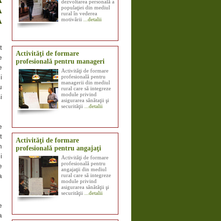
dezvoltarea personală a
populaţiei din mediul
A
rural în vederea
A
motivării
...detalii
t
Activităţi de formare
e
profesională pentru manageri
e
Activităţi de formare
profesională pentru
i
managerii din mediul
u
rural care să integreze
module privind
i
asigurarea sănătaţii şi
securităţii
...detalii
e
t
Activităţi de formare
n
profesională pentru angajaţi
i
Activităţi de formare
profesională pentru
e
angajaţii din mediul
rural care să integreze
a
module privind
asigurarea sănătăţii şi
securităţii
...detalii
e
a