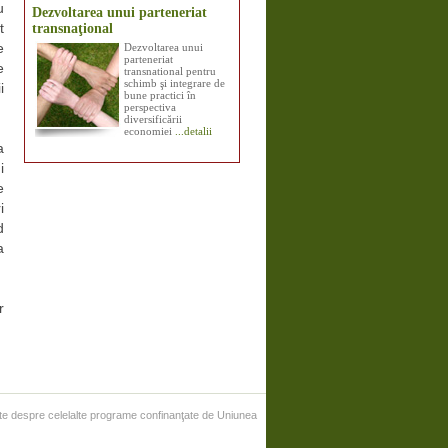
u
Dezvoltarea unui parteneriat
transnaţional
t
Dezvoltarea unui
e
parteneriat
e
transnational pentru
schimb şi integrare de
i
bune practici în
perspectiva
diversificării
economiei
...detalii
a
i
e
i
d
a
r
liate despre celelalte programe confinanţate de Uniunea