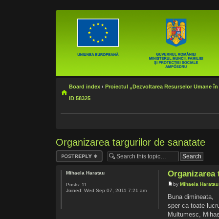
Board index
‹
Proiectul „Dezvoltarea Resurselor Umane în
ID 58325
Organizarea targurilor de sanatate
Post a reply
Organizarea 
Mihaela Haratau
by
Mihaela Haratau
Posts:
11
Joined:
Wed Sep 07, 2011 7:21 am
Buna dimineata,
sper ca toate lucr
Multumesc, Mihae