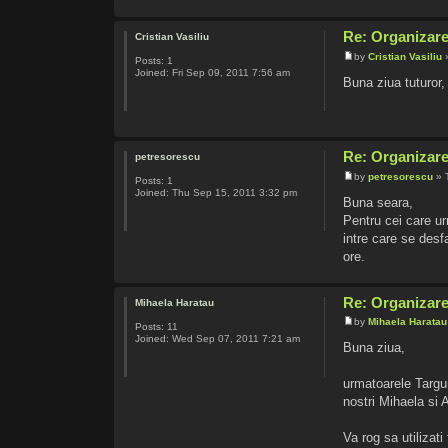
Re: Organizare
Cristian Vasiliu
by
Cristian Vasiliu
»
Posts:
1
Joined:
Fri Sep 09, 2011 7:56 am
Buna ziua tuturor,
Re: Organizare
petresorescu
by
petresorescu
» 
Posts:
1
Joined:
Thu Sep 15, 2011 3:32 pm
Buna seara,
Pentru cei care u
intre care se desf
ore.
Re: Organizare
Mihaela Haratau
by
Mihaela Haratau
Posts:
11
Joined:
Wed Sep 07, 2011 7:21 am
Buna ziua,
urmatoarele Targur
nostri Mihaela si 
Va rog sa utilizat