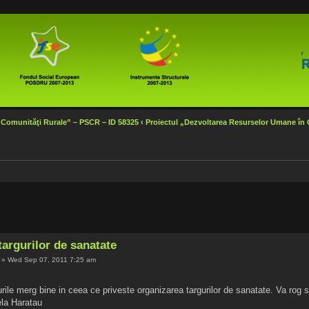
 Comunităţi Rurale” – PSCR – ID 58325
‹
Proiectul „Dezvoltarea Resurselor Umane în
targurilor de sanatate
» Wed Sep 07, 2011 7:25 am
urile merg bine in ceea ce priveste organizarea targurilor de sanatate. Va rog sa
la Haratau