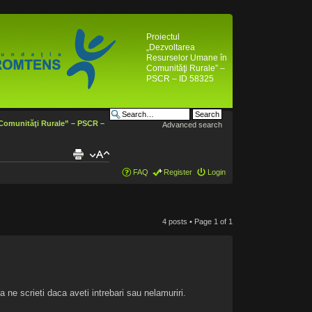
Proiectul
„Dezvoltarea
Resurselor Umane în
Comunităţi Rurale” –
PSCR – ID 58325
 Comunităţi Rurale” – PSCR –
Advanced search
FAQ
Register
Login
4 posts • Page
1
of
1
 ne scrieti daca aveti intrebari sau nelamuriri.