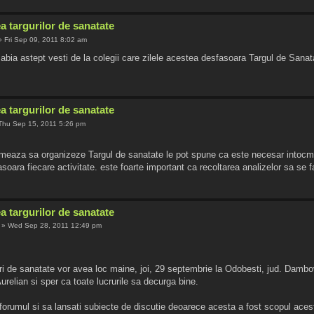
a targurilor de sanatate
 Fri Sep 09, 2011 8:02 am
 abia astept vesti de la colegii care zilele acestea desfasoara Targul de Sana
a targurilor de sanatate
Thu Sep 15, 2011 5:26 pm
rmeaza sa organizeze Targul de sanatate le pot spune ca este necesar intocm
asoara fiecare activitate. este foarte important ca recoltarea analizelor sa se 
a targurilor de sanatate
» Wed Sep 28, 2011 12:49 pm
i de sanatate vor avea loc maine, joi, 29 septembrie la Odobesti, jud. Dambovi
Aurelian si sper ca toate lucrurile sa decurga bine.
i forumul si sa lansati subiecte de discutie deoarece acesta a fost scopul aces